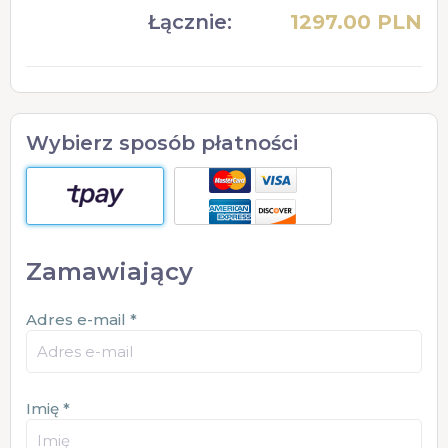
Łącznie:
1297.00 PLN
Wybierz sposób płatności
tpay.com
Ka
Zamawiający
Adres e-mail
*
Imię
*